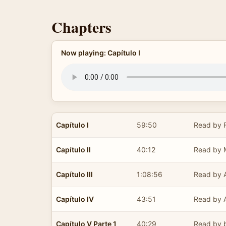
Chapters
Now playing: Capítulo I
Capítulo I
59:50
Read by F
Capítulo II
40:12
Read by 
Capítulo III
1:08:56
Read by A
Capítulo IV
43:51
Read by A
Capítulo V Parte 1
40:29
Read by 