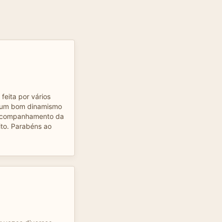
 feita por vários
ho um bom dinamismo
o acompanhamento da
ito. Parabéns ao