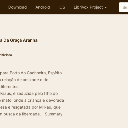
Download
Android
iOS
LibriVox Project
ra Da Graça Aranha
riticism
para Porto do Cachoeiro, Espírito
 relação de amizade e de
diferentes.
 Kraus, é seduzida pelo filho do
 no mato, onde a criança é devorada
resa e resgatada por Milkau, que
em busca da liberdade. - Summary