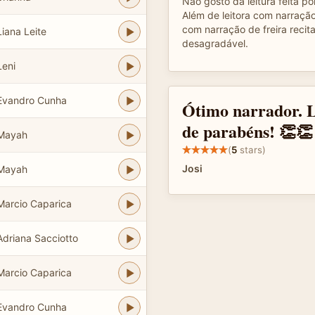
Não gosto da leitura feita po
Além de leitora com narração 
com narração de freira recit
iana Leite
desagradável.
Leni
Evandro Cunha
Ótimo narrador. L
de parabéns! 👏👏
Mayah
(
5
stars)
Josi
Mayah
Marcio Caparica
driana Sacciotto
Marcio Caparica
Evandro Cunha