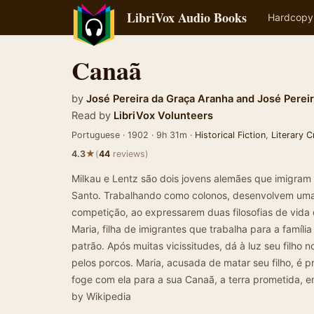
LibriVox Audio Books
Hardcopy
Canaã
by
José Pereira da Graça Aranha
and
José Perei
Read by
LibriVox Volunteers
Portuguese · 1902 · 9h 31m ·
Historical Fiction
,
Literary C
★
4.3
(
44
reviews)
Milkau e Lentz são dois jovens alemães que imigram 
Santo. Trabalhando como colonos, desenvolvem uma
competição, ao expressarem duas filosofias de vida 
Maria, filha de imigrantes que trabalha para a família
patrão. Após muitas vicissitudes, dá à luz seu filho
pelos porcos. Maria, acusada de matar seu filho, é p
foge com ela para a sua Canaã, a terra prometida, 
by Wikipedia