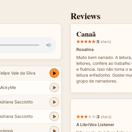
Reviews
Canaã
(
5
stars)
Rosalina
Muito bem narrado. A leitura,
leitores, confere ao trabal
e fluência. Isso não torna 
elipe Vale da Silva
leitura enfadonho. Gostei mu
grupo de narradores.
MickyMe
driana Sacciotto
driana Sacciotto
(
3
stars)
A LibriVox Listener
brianna