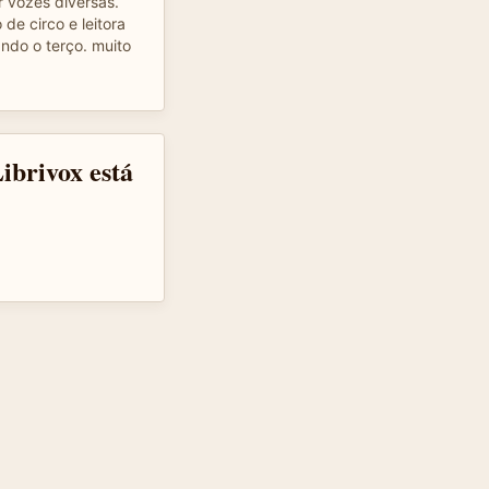
r vozes diversas.
de circo e leitora
ando o terço. muito
ibrivox está