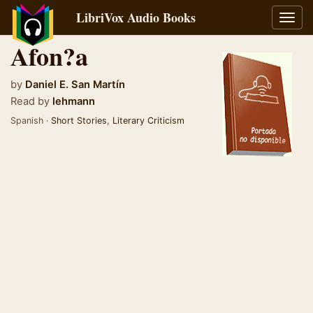
LibriVox Audio Books
Toggl
navig
Afon?a
by
Daniel E. San Martín
Read by
lehmann
Spanish ·
Short Stories
,
Literary Criticism