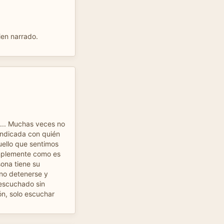
ien narrado.
a... Muchas veces no
indicada con quién
ello que sentimos
implemente como es
ona tiene su
no detenerse y
 escuchado sin
ón, solo escuchar