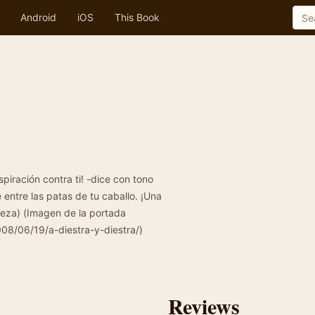
Android
iOS
This Book
piración contra ti! -dice con tono
e entre las patas de tu caballo. ¡Una
teza) (Imagen de la portada
8/06/19/a-diestra-y-diestra/)
Reviews