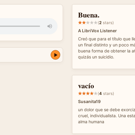
Buena.
(
2
stars)
A LibriVox Listener
Creó que para el título que l
un final distinto y un poco m
buena forma de obtener la at
z
quizás un suicidio.
vacío
(
4
stars)
Susanita19
un dolor que se debe exorci
cruel, individualista. Una es
alma humana