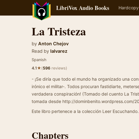
LibriVox Audio Books
Hardcopy
La Tristeza
by
Anton Chejov
Read by
lalvarez
Spanish
★
4.1
(
596
reviews)
- ¡Se diría que todo el mundo ha organizado una cons
irónico el militar-. Todos procuran fastidiarte, meters
verdadera conspiración! (Tomado del cuento La Tris
tomada desde http://dominbenito.wordpress.com/200
Este libro pertenece a la colección Leer Escuchando.
Chapters