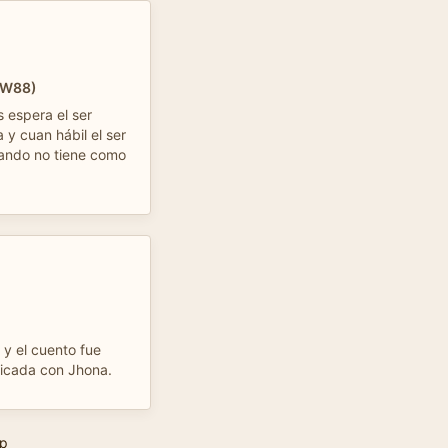
gW88)
 espera el ser
 y cuan hábil el ser
ando no tiene como
y el cuento fue
ificada con Jhona.
p