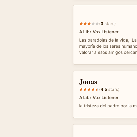
(
3
stars)
A LibriVox Listener
Las paradojas de la vida,. L
mayoría de los seres human
valorar a esos amigos cerca
Jonas
(
4.5
stars)
A LibriVox Listener
la tristeza del padre por la m