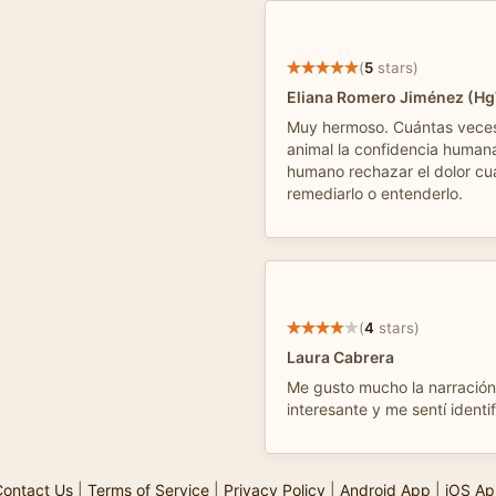
(
5
stars)
Eliana Romero Jiménez (H
Muy hermoso. Cuántas veces
animal la confidencia humana
humano rechazar el dolor cu
remediarlo o entenderlo.
(
4
stars)
Laura Cabrera
Me gusto mucho la narración 
interesante y me sentí ident
ontact Us
|
Terms of Service
|
Privacy Policy
|
Android App
|
iOS Ap