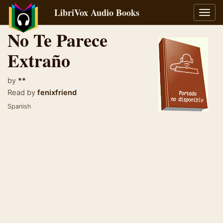
LibriVox Audio Books
Toggl
navig
No Te Parece
Extraño
by
**
Read by
fenixfriend
Spanish