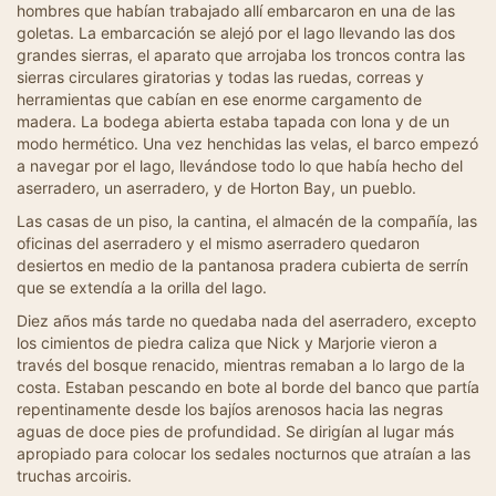
hombres que habían trabajado allí embarcaron en una de las
goletas. La embarcación se alejó por el lago llevando las dos
grandes sierras, el aparato que arrojaba los troncos contra las
sierras circulares giratorias y todas las ruedas, correas y
herramientas que cabían en ese enorme cargamento de
madera. La bodega abierta estaba tapada con lona y de un
modo hermético. Una vez henchidas las velas, el barco empezó
a navegar por el lago, llevándose todo lo que había hecho del
aserradero, un aserradero, y de Horton Bay, un pueblo.
Las casas de un piso, la cantina, el almacén de la compañía, las
oficinas del aserradero y el mismo aserradero quedaron
desiertos en medio de la pantanosa pradera cubierta de serrín
que se extendía a la orilla del lago.
Diez años más tarde no quedaba nada del aserradero, excepto
los cimientos de piedra caliza que Nick y Marjorie vieron a
través del bosque renacido, mientras remaban a lo largo de la
costa. Estaban pescando en bote al borde del banco que partía
repentinamente desde los bajíos arenosos hacia las negras
aguas de doce pies de profundidad. Se dirigían al lugar más
apropiado para colocar los sedales nocturnos que atraían a las
truchas arcoiris.