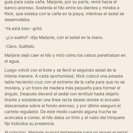
guía para cada caña. Marjorie, por su parte, remó hacia el
banco arenoso. Sostenía el hilo entre los dientes y miraba a
Nick, que estaba con la caña en la playa, mientras el sedal se
desenrollaba.
-Ya está bien -gritó.
-¿Lo suelto? -dijo Marjorie, con el sedal en la mano.
-Claro. Suéltalo.
Marjorie dejó caer el hilo y miró cómo los cebos penetraban en
el agua.
Luego volvió con el bote y se llevó el segundo sedal de la
misma manera. A cada oportunidad, Nick colocó una pesada
tabla haciendo cruz con el extremo de la caña para que no se
moviera, y un trozo de madera más pequeño para formar el
ángulo. Después devanó el sedal con lentitud hasta dejarlo
tirante y establecer una línea recta desde donde el anzuelo
descansaba sobre el fondo arenoso, y por último aseguró el
carrete regulador. De este modo cuando alguna trucha se
acercaba a comer, el hilo daba un tirón y el ruido del trinquete
fijo indicaba su presencia.
Al principio, Marjorie avanzó lentamente para no mover el sedal,