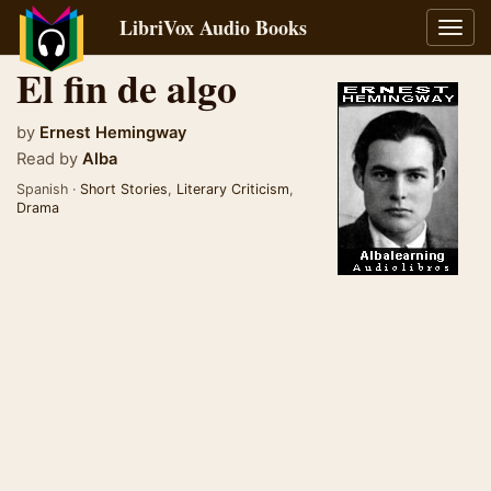
LibriVox Audio Books
Toggl
navig
El fin de algo
by
Ernest Hemingway
Read by
Alba
Spanish ·
Short Stories
,
Literary Criticism
,
Drama