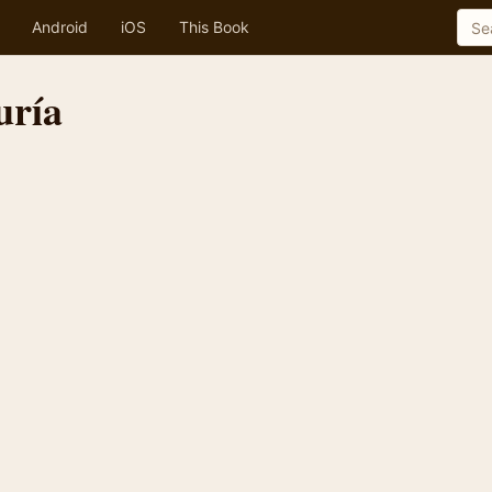
Android
iOS
This Book
uría