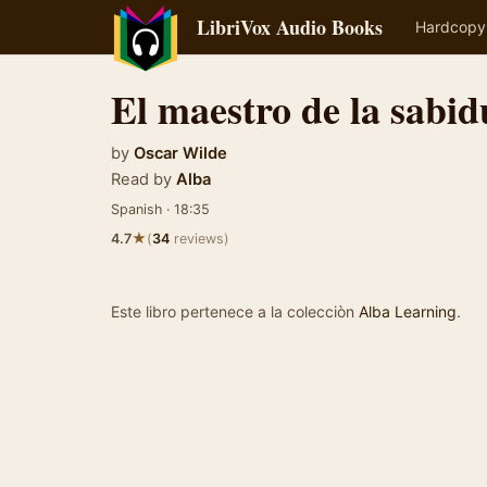
LibriVox Audio Books
Hardcopy
El maestro de la sabid
by
Oscar Wilde
Read by
Alba
Spanish · 18:35
★
4.7
(
34
reviews)
Este libro pertenece a la colecciòn
Alba Learning
.