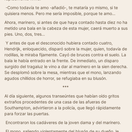
-Como todavía te amo -añadió-, te mataría yo mismo, si te
quisiera menos. Pero me sería imposible, porque te amo…
Ahora, marinero, si antes de que haya contado hasta diez no ha
metido una bala en la cabeza de esta mujer, caerá muerto a sus
pies. Uno, dos, tres…
Y antes de que el desconocido hubiera contado cuatro,
Hendrijk, enloquecido, disparó sobre la mujer, quien, todavía de
rodillas, le miraba fijamente. Cayó de bruces contra el suelo. La
bala le había entrado en la frente. De inmediato, un disparo
surgido del tragaluz le vino a dar al marinero en la sien derecha.
Se desplomó sobre la mesa, mientras que el mono, lanzando
agudos chillidos de horror, se refugiaba en su blusón.
***
Al día siguiente, algunos transeúntes que habían oído gritos
extraños procedentes de una casa de las afueras de
Southampton, advirtieron a la policía, que llegó rápidamente
para forzar las puertas.
Encontraron los cadáveres de la joven dama y del marinero.
El mono, saliendo violentamente del blusón de su dueño, le