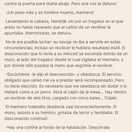
contra la puerta para tirarla abajo. Pero una voz le detuvo:
-¡Un paso más y es hombre muerto, marinero!
Levantando la cabeza, Hendrijk vio por un tragaluz en el que
antes no había reparado que el cañón de un revólver le
apuntaba. Aterrorizado, se detuvo.
No le era posible luchar: su navaja no iba a servirle en estas
circunstancias; incluso un revólver le hubiera resultado inútil. El
desconocido que lo tenía a su merced se escondía detrás de un
muro, al lado del tragaluz desde el cual vigilaba al marinero, y
por donde sólo pasaba la mano que esgrimía el revólver.
-Escúcheme -le dijo el desconocido- y obedezca. El servicio
obligado que usted me va a prestar será recompensado. Pero
no tiene elección. Es necesario que me obedezca sin dudar o lo
mataré como a un perro. Abra el cajón de la mesa… Hay dentro
un revólver de seis tiros, cargado con cinco balas… Cójalo.
El marinero holandés obedecía casi inconscientemente. El
mono, subido a su hombro, gritaba de terror y temblaba. El
desconocido continuó:
-Hay una cortina al fondo de la habitación. Descórrala.