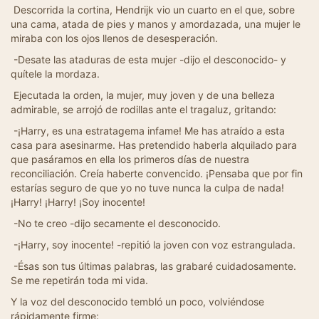
Descorrida la cortina, Hendrijk vio un cuarto en el que, sobre
una cama, atada de pies y manos y amordazada, una mujer le
miraba con los ojos llenos de desesperación.
-Desate las ataduras de esta mujer -dijo el desconocido- y
quítele la mordaza.
Ejecutada la orden, la mujer, muy joven y de una belleza
admirable, se arrojó de rodillas ante el tragaluz, gritando:
-¡Harry, es una estratagema infame! Me has atraído a esta
casa para asesinarme. Has pretendido haberla alquilado para
que pasáramos en ella los primeros días de nuestra
reconciliación. Creía haberte convencido. ¡Pensaba que por fin
estarías seguro de que yo no tuve nunca la culpa de nada!
¡Harry! ¡Harry! ¡Soy inocente!
-No te creo -dijo secamente el desconocido.
-¡Harry, soy inocente! -repitió la joven con voz estrangulada.
-Ésas son tus últimas palabras, las grabaré cuidadosamente.
Se me repetirán toda mi vida.
Y la voz del desconocido tembló un poco, volviéndose
rápidamente firme: