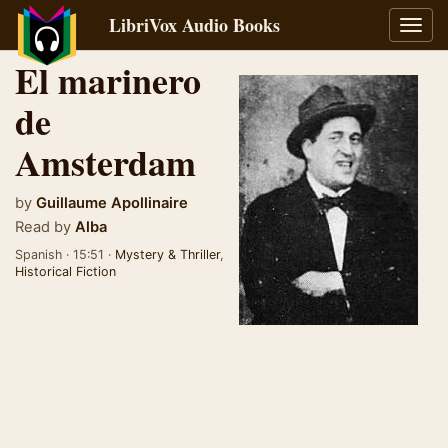
LibriVox Audio Books
Toggl
navig
El marinero
de
Amsterdam
by
Guillaume Apollinaire
Read by
Alba
Spanish · 15:51 ·
Mystery & Thriller
,
Historical Fiction