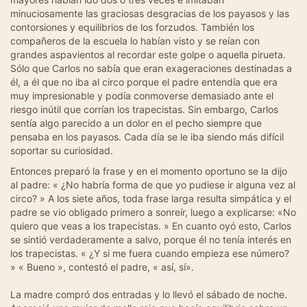
minuciosamente las graciosas desgracias de los payasos y las
contorsiones y equilibrios de los forzudos. También los
compañeros de la escuela lo habían visto y se reían con
grandes aspavientos al recordar este golpe o aquella pirueta.
Sólo que Carlos no sabía que eran exageraciones destinadas a
él, a él que no iba al circo porque el padre entendía que era
muy impresionable y podía conmoverse demasiado ante el
riesgo inútil que corrían los trapecistas. Sin embargo, Carlos
sentía algo parecido a un dolor en el pecho siempre que
pensaba en los payasos. Cada día se le iba siendo más difícil
soportar su curiosidad.
Entonces preparó la frase y en el momento oportuno se la dijo
al padre: « ¿No habría forma de que yo pudiese ir alguna vez al
circo? » A los siete años, toda frase larga resulta simpática y el
padre se vio obligado primero a sonreír, luego a explicarse: «No
quiero que veas a los trapecistas. » En cuanto oyó esto, Carlos
se sintió verdaderamente a salvo, porque él no tenía interés en
los trapecistas. « ¿Y si me fuera cuando empieza ese número?
» « Bueno », contestó el padre, « así, sí».
La madre compró dos entradas y lo llevó el sábado de noche.