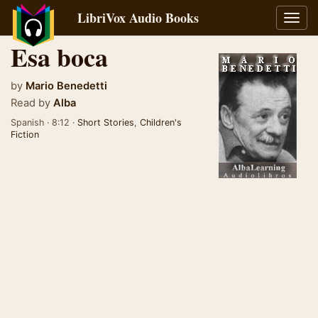
LibriVox Audio Books
Toggl
navig
Esa boca
by
Mario Benedetti
Read by
Alba
Spanish · 8:12 ·
Short Stories
,
Children's
Fiction