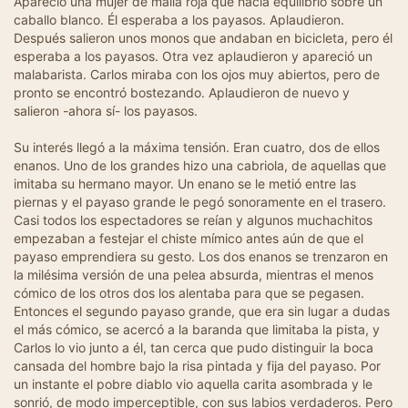
Apareció una mujer de malla roja que hacía equilibrio sobre un
caballo blanco. Él esperaba a los payasos. Aplaudieron.
Después salieron unos monos que andaban en bicicleta, pero él
esperaba a los payasos. Otra vez aplaudieron y apareció un
malabarista. Carlos miraba con los ojos muy abiertos, pero de
pronto se encontró bostezando. Aplaudieron de nuevo y
salieron -ahora sí- los payasos.
Su interés llegó a la máxima tensión. Eran cuatro, dos de ellos
enanos. Uno de los grandes hizo una cabriola, de aquellas que
imitaba su hermano mayor. Un enano se le metió entre las
piernas y el payaso grande le pegó sonoramente en el trasero.
Casi todos los espectadores se reían y algunos muchachitos
empezaban a festejar el chiste mímico antes aún de que el
payaso emprendiera su gesto. Los dos enanos se trenzaron en
la milésima versión de una pelea absurda, mientras el menos
cómico de los otros dos los alentaba para que se pegasen.
Entonces el segundo payaso grande, que era sin lugar a dudas
el más cómico, se acercó a la baranda que limitaba la pista, y
Carlos lo vio junto a él, tan cerca que pudo distinguir la boca
cansada del hombre bajo la risa pintada y fija del payaso. Por
un instante el pobre diablo vio aquella carita asombrada y le
sonrió, de modo imperceptible, con sus labios verdaderos. Pero