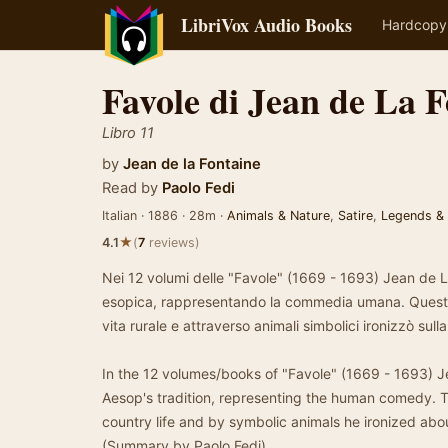
LibriVox Audio Books
Hardcopy
Favole di Jean de La 
Libro 11
by
Jean de la Fontaine
Read by
Paolo Fedi
Italian · 1886 · 28m ·
Animals & Nature
,
Satire
,
Legends & 
★
4.1
(
7
reviews)
Nei 12 volumi delle "Favole" (1669 - 1693) Jean de L
esopica, rappresentando la commedia umana. Quest'o
vita rurale e attraverso animali simbolici ironizzò sulla
In the 12 volumes/books of "Favole" (1669 - 1693) 
Aesop's tradition, representing the human comedy. T
country life and by symbolic animals he ironized about
(Summary by Paolo Fedi)