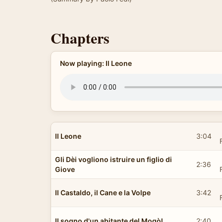
Chapters
Now playing: Il Leone
Il Leone
3:04
Gli Dèi vogliono istruire un figlio di
2:36
Giove
Il Castaldo, il Cane e la Volpe
3:42
Il sogno d'un abitante del Mogòl
2:40