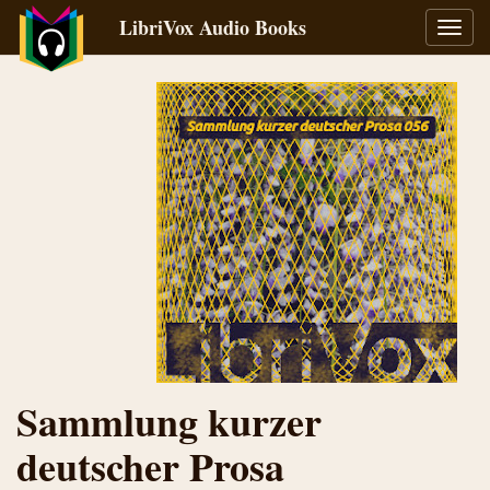
LibriVox Audio Books
Toggl
navig
Sammlung kurzer
deutscher Prosa