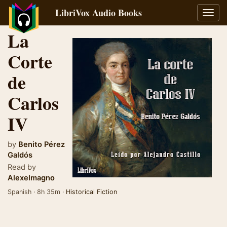
LibriVox Audio Books
Toggl
navig
La
Corte
de
Carlos
IV
by
Benito Pérez
Galdós
Read by
Alexelmagno
Spanish · 8h 35m ·
Historical Fiction