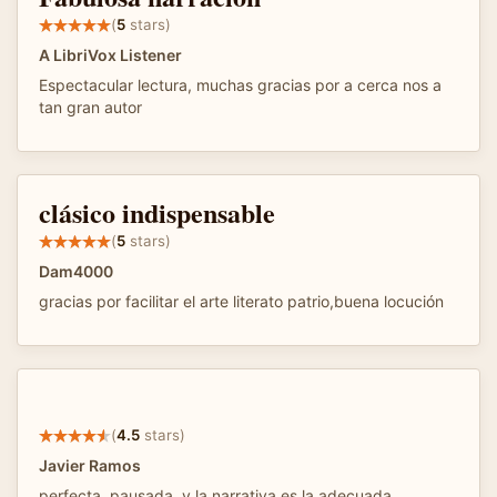
(
5
stars)
A LibriVox Listener
Espectacular lectura, muchas gracias por a cerca nos a
tan gran autor
clásico indispensable
(
5
stars)
Dam4000
gracias por facilitar el arte literato patrio,buena locución
(
4.5
stars)
Javier Ramos
perfecta, pausada, y la narrativa es la adecuada