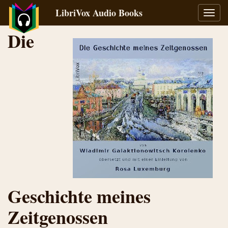
LibriVox Audio Books
Toggl
navig
Die
Geschichte meines
Zeitgenossen