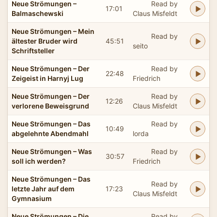
Neue Strömungen –
Read by
17:01
Balmaschewski
Claus Misfeldt
Neue Strömungen – Mein
Read by
ältester Bruder wird
45:51
seito
Schriftsteller
Neue Strömungen – Der
Read by
22:48
Zeigeist in Harnyj Lug
Friedrich
Neue Strömungen – Der
Read by
12:26
verlorene Beweisgrund
Claus Misfeldt
Neue Strömungen – Das
Read by
10:49
abgelehnte Abendmahl
lorda
Neue Strömungen – Was
Read by
30:57
soll ich werden?
Friedrich
Neue Strömungen – Das
Read by
letzte Jahr auf dem
17:23
Claus Misfeldt
Gymnasium
Neue Strömungen – Die
Read by