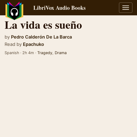
LibriVox Audio Books
Toggl
navig
La vida es sueño
by
Pedro Calderón De La Barca
Read by
Epachuko
Spanish · 2h 4m ·
Tragedy
,
Drama