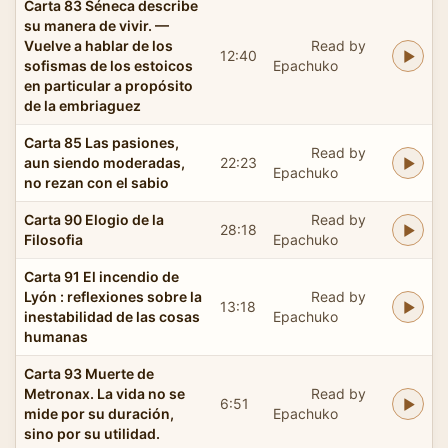
Carta 83 Séneca describe
su manera de vivir. —
Vuelve a hablar de los
Read by
12:40
sofismas de los estoicos
Epachuko
en particular a propósito
de la embriaguez
Carta 85 Las pasiones,
Read by
aun siendo moderadas,
22:23
Epachuko
no rezan con el sabio
Carta 90 Elogio de la
Read by
28:18
Filosofia
Epachuko
Carta 91 El incendio de
Lyón : reflexiones sobre la
Read by
13:18
inestabilidad de las cosas
Epachuko
humanas
Carta 93 Muerte de
Metronax. La vida no se
Read by
6:51
mide por su duración,
Epachuko
sino por su utilidad.