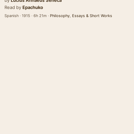
by
Lucius Annaeus Seneca
Read by
Epachuko
Spanish · 1915 · 6h 21m ·
Philosophy
,
Essays & Short Works