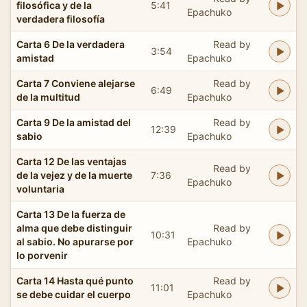
filosófica y de la
5:41
Epachuko
verdadera filosofía
Carta 6 De la verdadera
Read by
3:54
amistad
Epachuko
Carta 7 Conviene alejarse
Read by
6:49
de la multitud
Epachuko
Carta 9 De la amistad del
Read by
12:39
sabio
Epachuko
Carta 12 De las ventajas
Read by
de la vejez y de la muerte
7:36
Epachuko
voluntaria
Carta 13 De la fuerza de
alma que debe distinguir
Read by
10:31
al sabio. No apurarse por
Epachuko
lo porvenir
Carta 14 Hasta qué punto
Read by
11:01
se debe cuidar el cuerpo
Epachuko