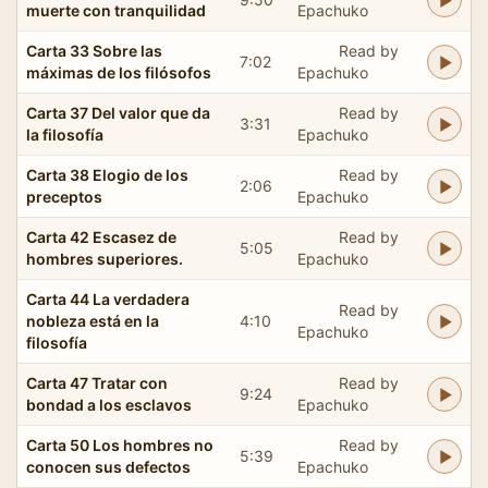
muerte con tranquilidad
Epachuko
Carta 33 Sobre las
Read by
7:02
máximas de los filósofos
Epachuko
Carta 37 Del valor que da
Read by
3:31
la filosofía
Epachuko
Carta 38 Elogio de los
Read by
2:06
preceptos
Epachuko
Carta 42 Escasez de
Read by
5:05
hombres superiores.
Epachuko
Carta 44 La verdadera
Read by
nobleza está en la
4:10
Epachuko
filosofía
Carta 47 Tratar con
Read by
9:24
bondad a los esclavos
Epachuko
Carta 50 Los hombres no
Read by
5:39
conocen sus defectos
Epachuko