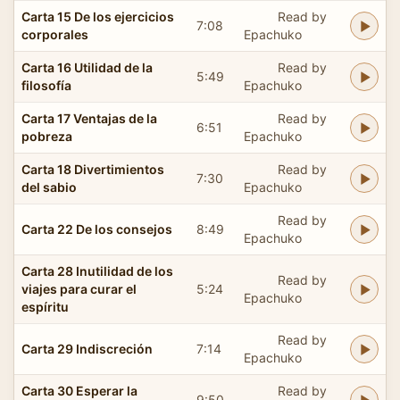
Carta 15 De los ejercicios
Read by
7:08
corporales
Epachuko
Carta 16 Utilidad de la
Read by
5:49
filosofía
Epachuko
Carta 17 Ventajas de la
Read by
6:51
pobreza
Epachuko
Carta 18 Divertimientos
Read by
7:30
del sabio
Epachuko
Read by
Carta 22 De los consejos
8:49
Epachuko
Carta 28 Inutilidad de los
Read by
viajes para curar el
5:24
Epachuko
espíritu
Read by
Carta 29 Indiscreción
7:14
Epachuko
Carta 30 Esperar la
Read by
9:50