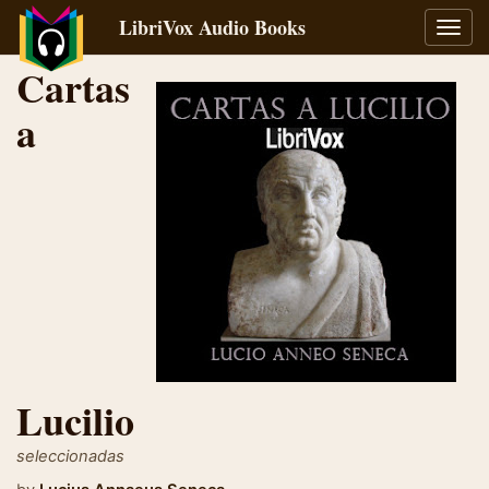
LibriVox Audio Books
Toggl
navig
Cartas
a
Lucilio
seleccionadas