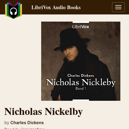
LibriVox Audio Books
Toggl
navig
Nicholas Nickelby
by
Charles Dickens