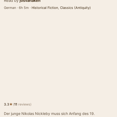
Read by
josvanaken
German · 6h 5m ·
Historical Fiction
,
Classics (Antiquity)
★
3.3
(
11
reviews)
Der junge Nikolas Nickleby muss sich Anfang des 19.