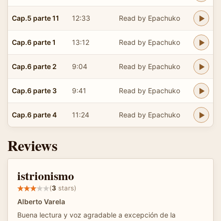
Cap.5 parte 11
12:33
Read by Epachuko
Cap.6 parte 1
13:12
Read by Epachuko
Cap.6 parte 2
9:04
Read by Epachuko
Cap.6 parte 3
9:41
Read by Epachuko
Cap.6 parte 4
11:24
Read by Epachuko
Reviews
istrionismo
(
3
stars)
Alberto Varela
Buena lectura y voz agradable a excepción de la