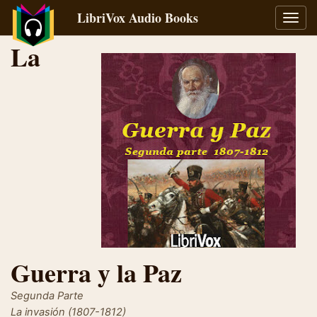
LibriVox Audio Books
Toggl
navig
La
Guerra y la Paz
Segunda Parte
La invasión (1807-1812)