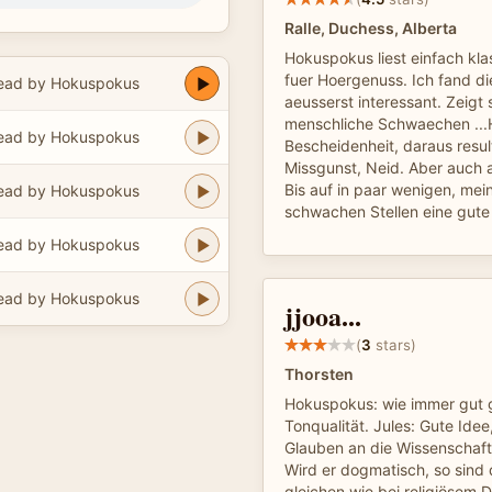
Ralle, Duchess, Alberta
Hokuspokus liest einfach klas
fuer Hoergenuss. Ich fand d
ead by Hokuspokus
aeusserst interessant. Zeigt 
menschliche Schwaechen ..
ead by Hokuspokus
Bescheidenheit, daraus resu
Missgunst, Neid. Aber auch 
Bis auf in paar wenigen, me
ead by Hokuspokus
schwachen Stellen eine gute
ead by Hokuspokus
ead by Hokuspokus
jjooa...
(
3
stars)
Thorsten
Hokuspokus: wie immer gut g
Tonqualität. Jules: Gute Id
Glauben an die Wissenschaf
Wird er dogmatisch, so sind 
gleichen wie bei religiösem 