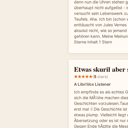
denn nun die Uhren stehen g
überhaupt nicht aufgelöst - is
versucht sein Lebenswerk zu 
Teufels. Aha. Ich bin (schon 
enttäuscht von Jules Vernes
absolut nicht, wie so jemand 
gehören kann. Meine Meinung
Sterne Inhalt 1 Stern
Etwas skuril aber
(
5
stars)
A LibriVox Listener
Ich empfinde es als echtes 
sich die MÃ¼he machen die
Geschichten vorzulesen.Ta
erst mal :) Die Geschichte ist 
etwas plump. Vielleicht liegt
Ãbersetzung oder es ist nur
Gegen Ende hÃ¤tte die Mess