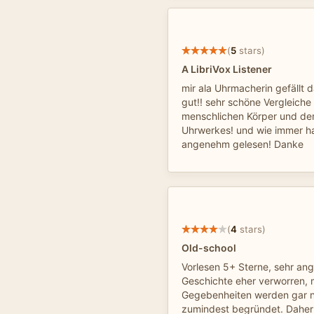
(
5
stars)
A LibriVox Listener
mir ala Uhrmacherin gefällt
gut!! sehr schöne Vergleich
menschlichen Körper und de
Uhrwerkes! und wie immer h
angenehm gelesen! Danke
(
4
stars)
Old-school
Vorlesen 5+ Sterne, sehr a
Geschichte eher verworren,
Gegebenheiten werden gar ni
zumindest begründet. Daher 