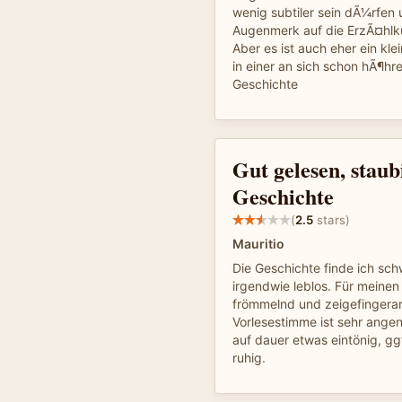
wenig subtiler sein dÃ¼rfen
Augenmerk auf die ErzÃ¤hlk
Aber es ist auch eher ein kl
in einer an sich schon hÃ¶h
Geschichte
Gut gelesen, staub
Geschichte
(
2.5
stars)
Mauritio
Die Geschichte finde ich s
irgendwie leblos. Für meine
frömmelnd und zeigefingerart
Vorlesestimme ist sehr angen
auf dauer etwas eintönig, ggf
ruhig.