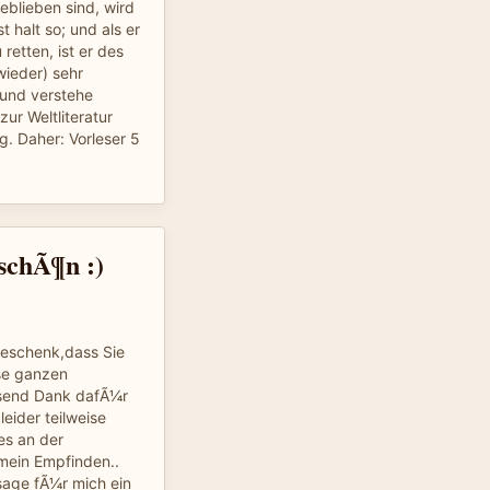
eblieben sind, wird
t halt so; und als er
retten, ist er des
wieder) sehr
 und verstehe
zur Weltliteratur
. Daher: Vorleser 5
 schÃ¶n :)
Geschenk,dass Sie
se ganzen
usend Dank dafÃ¼r
leider teilweise
 es an der
 mein Empfinden..
age fÃ¼r mich ein