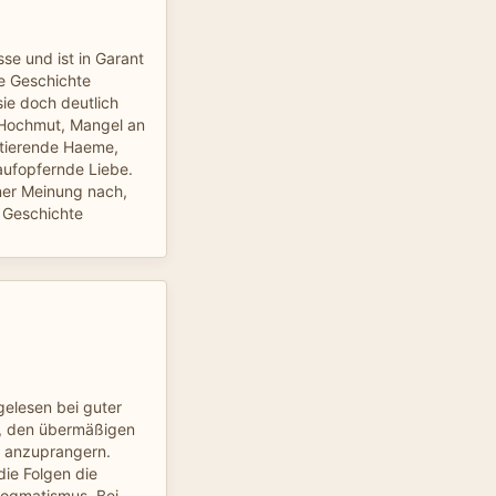
se und ist in Garant
ie Geschichte
sie doch deutlich
.Hochmut, Mangel an
ltierende Haeme,
aufopfernde Liebe.
iner Meinung nach,
 Geschichte
elesen bei guter
ee, den übermäßigen
t anzuprangern.
die Folgen die
Dogmatismus. Bei