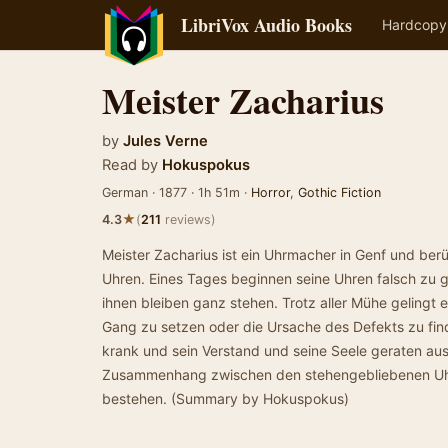
LibriVox Audio Books
Hardcopy
Meister Zacharius
by
Jules Verne
Read by
Hokuspokus
German · 1877 · 1h 51m ·
Horror
,
Gothic Fiction
★
4.3
(
211
reviews)
Meister Zacharius ist ein Uhrmacher in Genf und berü
Uhren. Eines Tages beginnen seine Uhren falsch zu
ihnen bleiben ganz stehen. Trotz aller Mühe gelingt e
Gang zu setzen oder die Ursache des Defekts zu finde
krank und sein Verstand und seine Seele geraten aus
Zusammenhang zwischen den stehengebliebenen Uhr
bestehen. (Summary by Hokuspokus)