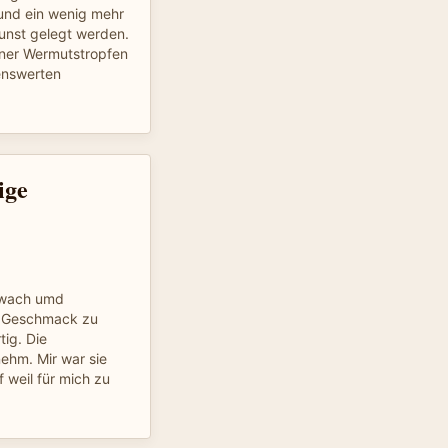
 und ein wenig mehr
unst gelegt werden.
einer Wermutstropfen
renswerten
ige
chwach umd
n Geschmack zu
ig. Die
ehm. Mir war sie
 weil für mich zu