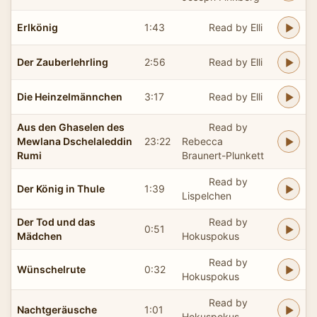
Erlkönig
1:43
Read by Elli
Der Zauberlehrling
2:56
Read by Elli
Die Heinzelmännchen
3:17
Read by Elli
Aus den Ghaselen des
Read by
Mewlana Dschelaleddin
23:22
Rebecca
Rumi
Braunert-Plunkett
Read by
Der König in Thule
1:39
Lispelchen
Der Tod und das
Read by
0:51
Mädchen
Hokuspokus
Read by
Wünschelrute
0:32
Hokuspokus
Read by
Nachtgeräusche
1:01
Hokuspokus