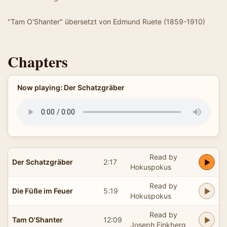
"Tam O'Shanter" übersetzt von Edmund Ruete (1859-1910)
Chapters
Now playing: Der Schatzgräber
Read by
Der Schatzgräber
2:17
Hokuspokus
Read by
Die Füße im Feuer
5:19
Hokuspokus
Read by
Tam O'Shanter
12:09
Joseph Finkberg