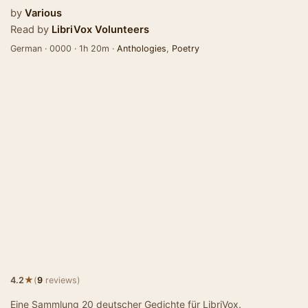
by
Various
Read by
LibriVox Volunteers
German · 0000 · 1h 20m ·
Anthologies
,
Poetry
★
4.2
(
9
reviews)
Eine Sammlung 20 deutscher Gedichte für LibriVox.