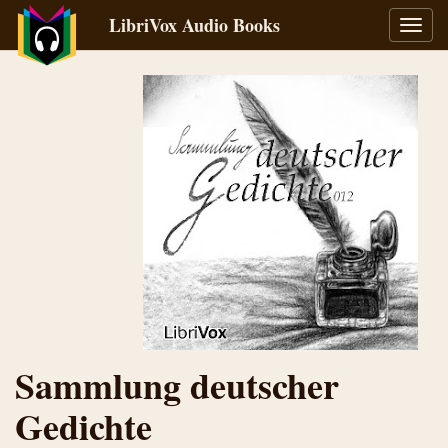
LibriVox Audio Books
Toggl
navig
Sammlung deutscher
Gedichte