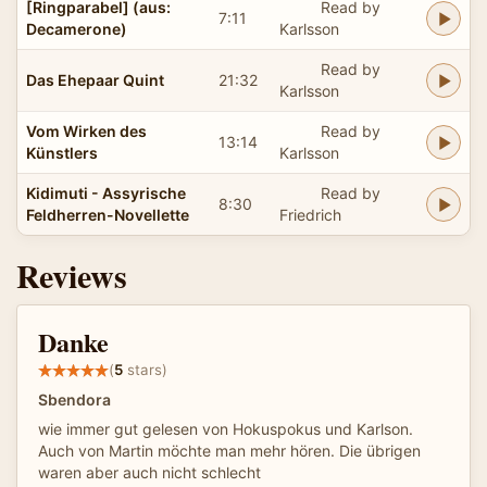
[Ringparabel] (aus:
Read by
7:11
Decamerone)
Karlsson
Read by
Das Ehepaar Quint
21:32
Karlsson
Vom Wirken des
Read by
13:14
Künstlers
Karlsson
Kidimuti - Assyrische
Read by
8:30
Feldherren-Novellette
Friedrich
Reviews
Danke
(
5
stars)
Sbendora
wie immer gut gelesen von Hokuspokus und Karlson.
Auch von Martin möchte man mehr hören. Die übrigen
waren aber auch nicht schlecht