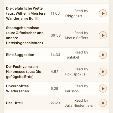
Die gefährliche Wette
Read by
(aus: Wilhelm Meisters
11:06
Fridgenius
Wanderjahre Bd. III)
Staatsgeheimnisse
(aus: Giftmischer und
Read by
39:53
andere
Martin Seffers
Detektivgeschichten)
Read by
Eine Suggestion
14:34
Tentakel
Der Fushiyama am
Read by
Hakonesee (aus: Die
4:52
Hokuspokus
geflügelte Erde)
Unverhofftes
Read by
6:29
Wiedersehen
Karlsson
Read by
Das Urteil
27:23
Julia Niedermaier