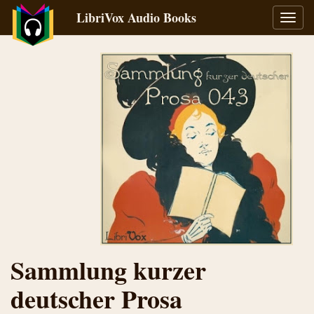
LibriVox Audio Books
Toggl
navig
Sammlung kurzer
deutscher Prosa