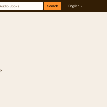
Search
English
p