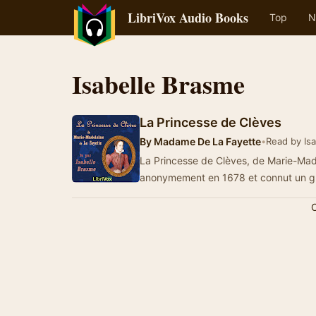
LibriVox Audio Books
Top
N
Isabelle Brasme
La Princesse de Clèves
By
Madame De La Fayette
•
Read by Is
La Princesse de Clèves, de Marie-Made
anonymement en 1678 et connut un 
C