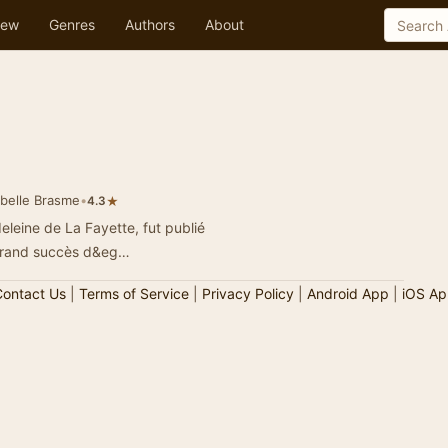
ew
Genres
Authors
About
abelle Brasme
•
★
4.3
leine de La Fayette, fut publié
grand succès d&eg…
ontact Us
|
Terms of Service
|
Privacy Policy
|
Android App
|
iOS Ap