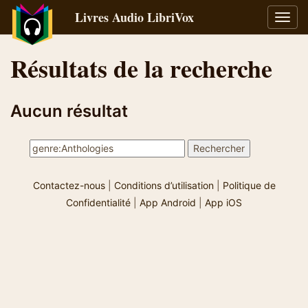
Livres Audio LibriVox
Bascu
la
navig
Résultats de la recherche
Aucun résultat
Contactez-nous
|
Conditions d’utilisation
|
Politique de
Confidentialité
|
App Android
|
App iOS