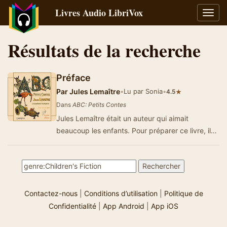
Livres Audio LibriVox
Bascu
la
navig
Résultats de la recherche
Préface
Par
Jules Lemaître
•
Lu par Sonia
•
★
4.5
Dans
ABC: Petits Contes
Jules Lemaître était un auteur qui aimait
beaucoup les enfants. Pour préparer ce livre, il
passait une grande partie de …
Contactez-nous
|
Conditions d’utilisation
|
Politique de
Confidentialité
|
App Android
|
App iOS