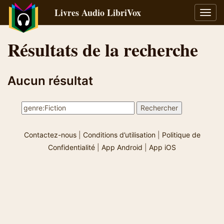
Livres Audio LibriVox
Bascu
la
navig
Résultats de la recherche
Aucun résultat
Contactez-nous
|
Conditions d’utilisation
|
Politique de
Confidentialité
|
App Android
|
App iOS