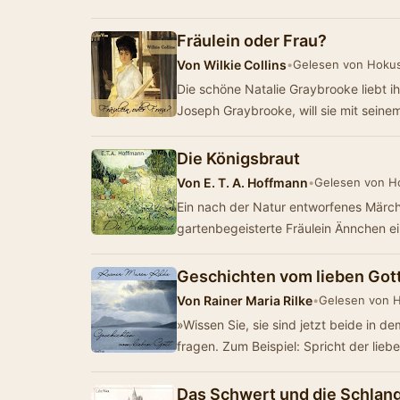
Fräulein oder Frau?
Von
Wilkie Collins
•
Gelesen von Hoku
Die schöne Natalie Graybrooke liebt ihr
Joseph Graybrooke, will sie mit sein
Die Königsbraut
Von
E. T. A. Hoffmann
•
Gelesen von H
Ein nach der Natur entworfenes Märch
gartenbegeisterte Fräulein Ännchen 
Geschichten vom lieben Got
Von
Rainer Maria Rilke
•
Gelesen von 
»Wissen Sie, sie sind jetzt beide in d
fragen. Zum Beispiel: Spricht der l
Das Schwert und die Schlan