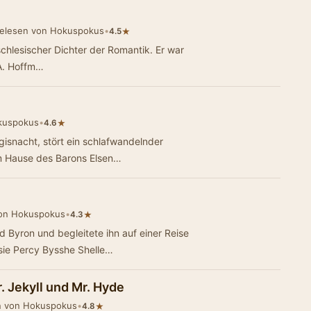
elesen von Hokuspokus
•
★
4.5
 A. Hoffm…
kuspokus
•
★
4.6
gisnacht, stört ein schlafwandelnder
im Hause des Barons Elsen…
on Hokuspokus
•
★
4.3
d Byron und begleitete ihn auf einer Reise
sie Percy Bysshe Shelle…
. Jekyll und Mr. Hyde
n von Hokuspokus
•
★
4.8