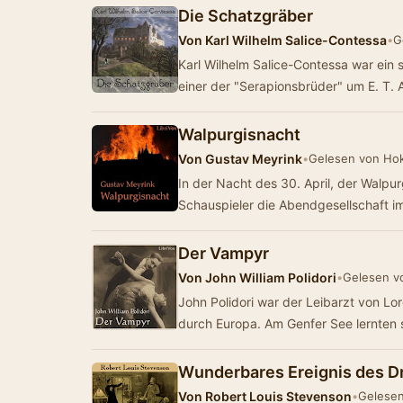
Die Schatzgräber
Von
Karl Wilhelm Salice-Contessa
•
G
Karl Wilhelm Salice-Contessa war ein schlesischer Dichter der Romantik. Er war
einer der "Serapionsbrüder" um E. T.
Walpurgisnacht
Von
Gustav Meyrink
•
Gelesen von Ho
In der Nacht des 30. April, der Walpur
Schauspieler die Abendgesellschaft 
Der Vampyr
Von
John William Polidori
•
Gelesen v
John Polidori war der Leibarzt von Lor
durch Europa. Am Genfer See lernten 
Wunderbares Ereignis des Dr
Von
Robert Louis Stevenson
•
Gelese