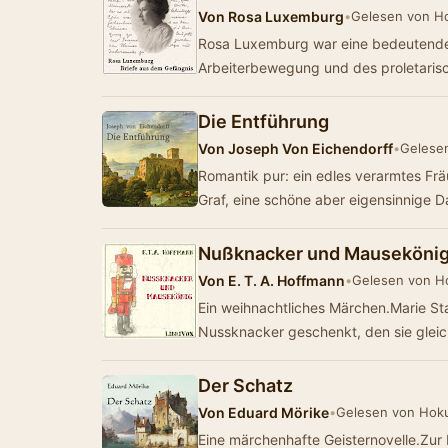
Von
Rosa Luxemburg
•
Gelesen von H
Rosa Luxemburg war eine bedeutende 
Arbeiterbewegung und des proletaris
Die Entführung
Von
Joseph Von Eichendorff
•
Gelese
Romantik pur: ein edles verarmtes Frä
Graf, eine schöne aber eigensinnige 
Nußknacker und Mauseköni
Von
E. T. A. Hoffmann
•
Gelesen von H
Ein weihnachtliches Märchen.Marie 
Nussknacker geschenkt, den sie gleic
Der Schatz
Von
Eduard Mörike
•
Gelesen von Hok
Eine märchenhafte Geisternovelle.Zur 