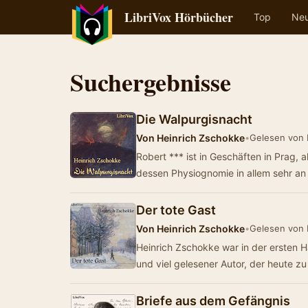
LibriVox Hörbücher
Top
Ne
Suchergebnisse
Die Walpurgisnacht
Von
Heinrich Zschokke
•
Gelesen von
Robert *** ist in Geschäften in Prag, a
dessen Physiognomie in allem sehr a
Der tote Gast
Von
Heinrich Zschokke
•
Gelesen von
Heinrich Zschokke war in der ersten H
und viel gelesener Autor, der heute z
Briefe aus dem Gefängnis