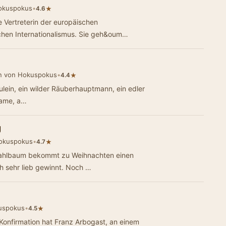
okuspokus
•
★
4.6
Vertreterin der europäischen
chen Internationalismus. Sie geh&oum…
n von Hokuspokus
•
★
4.4
ulein, ein wilder Räuberhauptmann, ein edler
Dame, a…
g
okuspokus
•
★
4.7
Stahlbaum bekommt zu Weihnachten einen
h sehr lieb gewinnt. Noch …
uspokus
•
★
4.5
Konfirmation hat Franz Arbogast, an einem