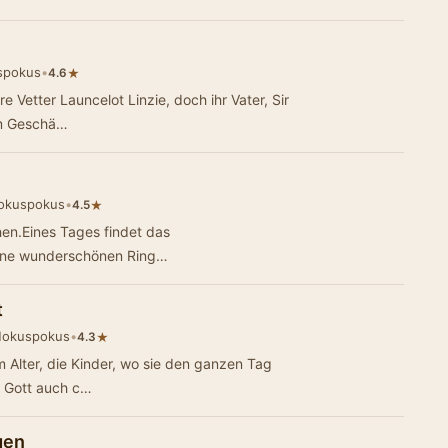
spokus
•
★
4.6
e Vetter Launcelot Linzie, doch ihr Vater, Sir
em Geschä…
okuspokus
•
★
4.5
en.Eines Tages findet das
eine wunderschönen Ring…
t
Hokuspokus
•
★
4.3
em Alter, die Kinder, wo sie den ganzen Tag
iebe Gott auch c…
gen