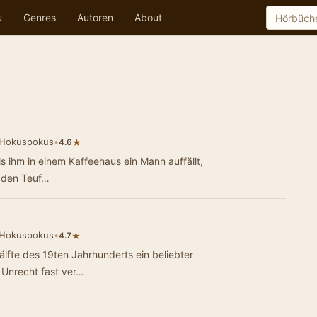
u
Genres
Autoren
About
 Hokuspokus
•
★
4.6
ls ihm in einem Kaffeehaus ein Mann auffällt,
n den Teuf…
 Hokuspokus
•
★
4.7
älfte des 19ten Jahrhunderts ein beliebter
u Unrecht fast ver…