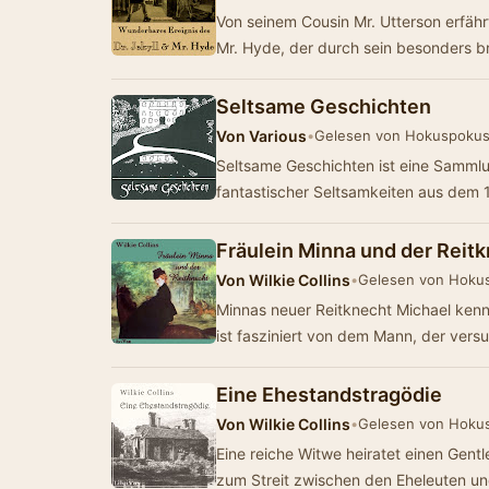
Von seinem Cousin Mr. Utterson erfähr
Mr. Hyde, der durch sein besonders b
Seltsame Geschichten
Von
Various
•
Gelesen von Hokuspoku
Seltsame Geschichten ist eine Samml
fantastischer Seltsamkeiten aus dem
Fräulein Minna und der Reit
Von
Wilkie Collins
•
Gelesen von Hoku
Minnas neuer Reitknecht Michael kennt
ist fasziniert von dem Mann, der vers
Eine Ehestandstragödie
Von
Wilkie Collins
•
Gelesen von Hoku
Eine reiche Witwe heiratet einen Ge
zum Streit zwischen den Eheleuten 