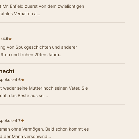
t Mr. Enfield zuerst von dem zwielichtigen
rutales Verhalten a…
s
•
★
4.5
ung von Spukgeschichten und anderer
 19ten und frühen 20ten Jahrh…
knecht
spokus
•
★
4.6
 weder seine Mutter noch seinen Vater. Sie
ucht, das Beste aus sei…
spokus
•
★
4.7
ntleman ohne Vermögen. Bald schon kommt es
und der Mann verschwind…