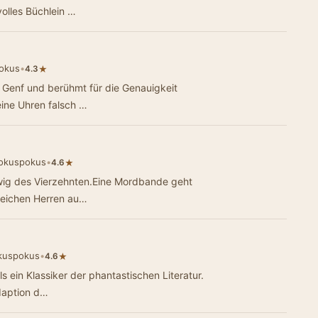
olles Büchlein …
okus
•
★
4.3
n Genf und berühmt für die Genauigkeit
eine Uhren falsch …
okuspokus
•
★
4.6
dwig des Vierzehnten.Eine Mordbande geht
 reichen Herren au…
kuspokus
•
★
4.6
s ein Klassiker der phantastischen Literatur.
Adaption d…