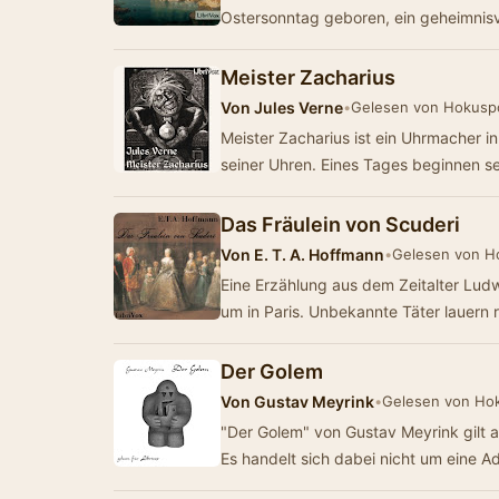
Ostersonntag geboren, ein geheimnisv
Meister Zacharius
Von
Jules Verne
•
Gelesen von Hokusp
Meister Zacharius ist ein Uhrmacher i
seiner Uhren. Eines Tages beginnen s
Das Fräulein von Scuderi
Von
E. T. A. Hoffmann
•
Gelesen von H
Eine Erzählung aus dem Zeitalter Lu
um in Paris. Unbekannte Täter lauern
Der Golem
Von
Gustav Meyrink
•
Gelesen von Ho
"Der Golem" von Gustav Meyrink gilt al
Es handelt sich dabei nicht um eine 