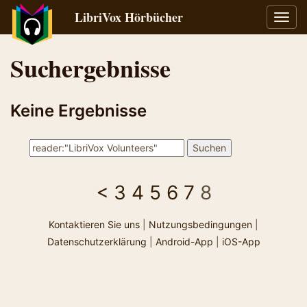
LibriVox Hörbücher
Navig
umsch
Suchergebnisse
Keine Ergebnisse
<
3
4
5
6
7
8
Kontaktieren Sie uns
|
Nutzungsbedingungen
|
Datenschutzerklärung
|
Android-App
|
iOS-App