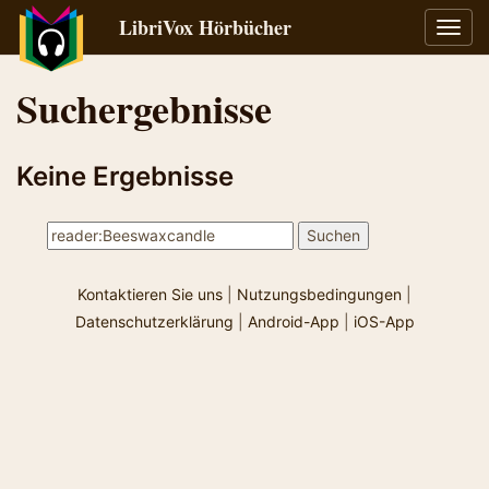
LibriVox Hörbücher
Navig
umsch
Suchergebnisse
Keine Ergebnisse
Kontaktieren Sie uns
|
Nutzungsbedingungen
|
Datenschutzerklärung
|
Android-App
|
iOS-App