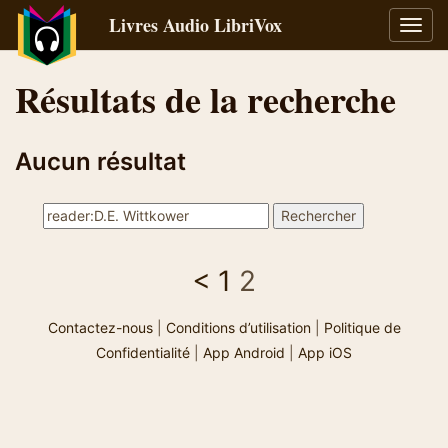
Livres Audio LibriVox
Bascu
la
navig
Résultats de la recherche
Aucun résultat
<
1
2
Contactez-nous
|
Conditions d’utilisation
|
Politique de
Confidentialité
|
App Android
|
App iOS