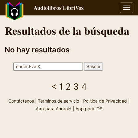
Audiolibros LibriVox
Alter
naveg
Resultados de la búsqueda
No hay resultados
<
1
2
3
4
Contáctenos
|
Términos de servicio
|
Política de Privacidad
|
App para Android
|
App para iOS