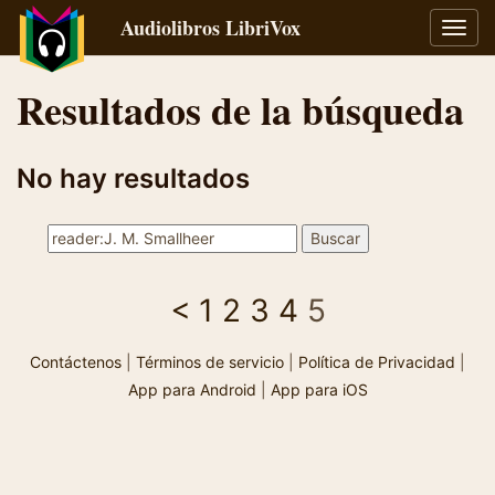
Audiolibros LibriVox
Alter
naveg
Resultados de la búsqueda
No hay resultados
<
1
2
3
4
5
Contáctenos
|
Términos de servicio
|
Política de Privacidad
|
App para Android
|
App para iOS