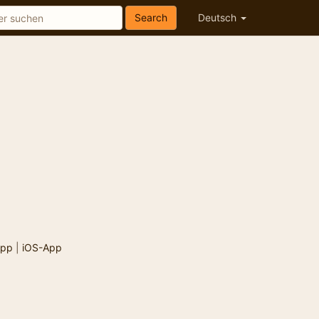
Search
Deutsch
App
|
iOS-App