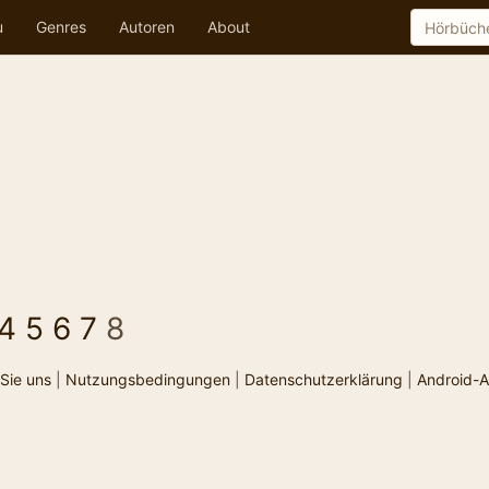
u
Genres
Autoren
About
4
5
6
7
8
Sie uns
|
Nutzungsbedingungen
|
Datenschutzerklärung
|
Android-