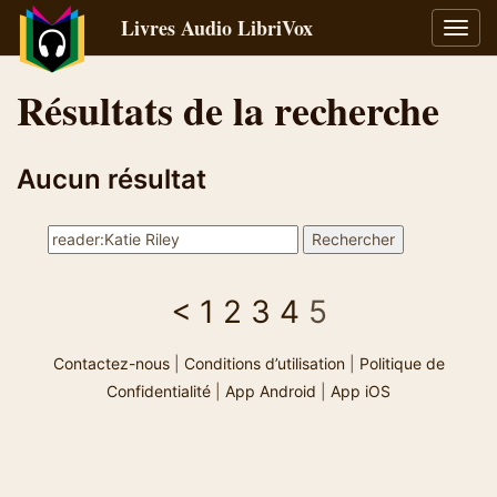
Livres Audio LibriVox
Bascu
la
navig
Résultats de la recherche
Aucun résultat
<
1
2
3
4
5
Contactez-nous
|
Conditions d’utilisation
|
Politique de
Confidentialité
|
App Android
|
App iOS