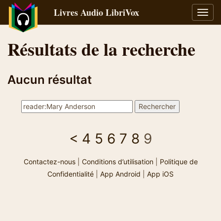
Livres Audio LibriVox
Bascu
la
navig
Résultats de la recherche
Aucun résultat
<
4
5
6
7
8
9
Contactez-nous
|
Conditions d’utilisation
|
Politique de
Confidentialité
|
App Android
|
App iOS