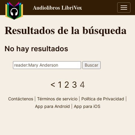
Audiolibros LibriVox
Alter
naveg
Resultados de la búsqueda
No hay resultados
<
1
2
3
4
Contáctenos
|
Términos de servicio
|
Política de Privacidad
|
App para Android
|
App para iOS