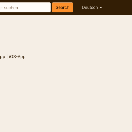
Search
Deutsch
App
|
iOS-App