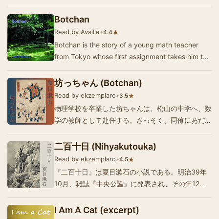
は、苦悩持っていた。先生の友人Ｋが、先生が若い
頃に自殺をした。先生は、毎月、その友人の墓を訪
Botchan
ねていた。 語り手が、大学を卒業し、父の病の為
Read by Availle
•
★
4.4
に帰省したままで、東京に戻れない時、先生からの
Botchan is the story of a young math teacher
遺書…
from Tokyo whose first assignment takes him to
a middle school in the country side. His arrival…
坊っちゃん (Botchan)
Read by ekzemplaro
•
★
3.5
物理学校を卒業した坊ちゃんは、松山の中学へ、数
学の教師として赴任する。さっそく、同僚にあだ名
をつけた、校長は、狸。教頭は、赤シャツ。数学の
主任は、山嵐。赤シャツの子分の画学の教師は、野
二百十日 (Nihyakutouka)
だ。赤シャツに許嫁を奪われかかっている英語の教
Read by ekzemplaro
•
★
4.5
師は、うらなり。うらなり先生は、九州の延岡へ転
『二百十日』は夏目漱石の小説である。明治39年
勤さ…
10月、雑誌『中央公論』に発表され、その年12
月、『鶉籠』に収録されて出版された。阿蘇山に登
る、2人の青年、圭さんと碌さんの2人の会話体で
I Am A Cat (excerpt)
終始する小説である。語られるのはビールや半熟卵