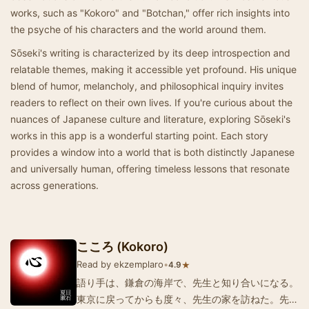
works, such as "Kokoro" and "Botchan," offer rich insights into
the psyche of his characters and the world around them.
Sōseki's writing is characterized by its deep introspection and
relatable themes, making it accessible yet profound. His unique
blend of humor, melancholy, and philosophical inquiry invites
readers to reflect on their own lives. If you're curious about the
nuances of Japanese culture and literature, exploring Sōseki's
works in this app is a wonderful starting point. Each story
provides a window into a world that is both distinctly Japanese
and universally human, offering timeless lessons that resonate
across generations.
こころ (Kokoro)
Read by ekzemplaro
•
★
4.9
語り手は、鎌倉の海岸で、先生と知り合いになる。
東京に戻ってからも度々、先生の家を訪ねた。先生