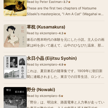
Read by Peter Eastman
•
★
3.7
を知らない宿の女とのやり取りや、道すがらの鍛冶
These are the first two chapters of Natsume
屋の…
Sōseki's masterpiece, "I Am A Cat" (Wagahai wa
Neko de Aru). It is recognized as a lan…
草枕 (Kusamakura)
Read by ekzemplaro
•
★
4.3
漱石の熊本時代の体験を元にした小説。主人公の画
家は峠を歩いて越えて、山中のひなびた温泉、那古
井を訪ねる。そこには温泉宿がひとつあり、客は主
人公だけであった。非人情の旅である。宿のお嬢さ
永日小品 (Eijitsu Syohin)
ん、那美さんに色々と驚かされる。最後は那美さん
Read by ekzemplaro
•
★
4.9
らと共に、川舟に乗って、那美さんのいとこの久一
これは、夏目漱石の随筆集です。1909年に朝日新
さん…
聞に連載されました。東京での日常生活、ロンドン
での経験などが含まれています。This is a
collection of essays by Natsume Soseki. They
野分 (Nowaki)
were published in the A…
Read by ekzemplaro
•
★
5
「野分」は、明治末、路面電車と人力車が走ってい
た東京が舞台です。３人の作家を巡る物語です。白