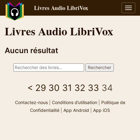
Livres Audio LibriVox
Bascu
la
navig
Livres Audio LibriVox
Aucun résultat
<
29
30
31
32
33
34
Contactez-nous
|
Conditions d’utilisation
|
Politique de
Confidentialité
|
App Android
|
App iOS