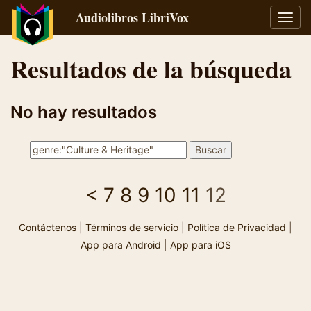
Audiolibros LibriVox
Alter
naveg
Resultados de la búsqueda
No hay resultados
<
7
8
9
10
11
12
Contáctenos
|
Términos de servicio
|
Política de Privacidad
|
App para Android
|
App para iOS