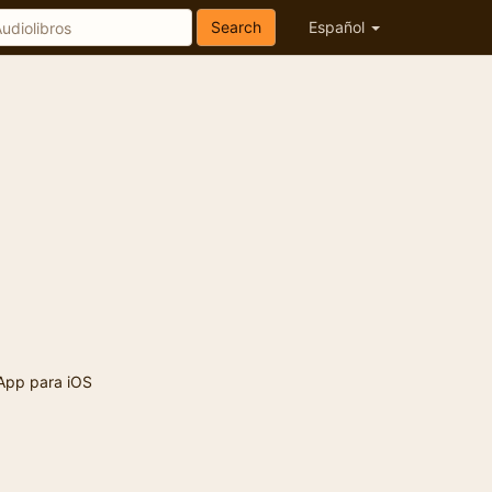
Search
Español
App para iOS