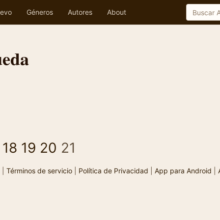
evo
Géneros
Autores
About
ueda
18
19
20
21
|
Términos de servicio
|
Política de Privacidad
|
App para Android
|