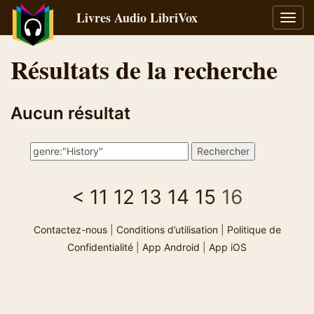
Livres Audio LibriVox
Bascu
la
navig
Résultats de la recherche
Aucun résultat
<
11
12
13
14
15
16
Contactez-nous
|
Conditions d’utilisation
|
Politique de
Confidentialité
|
App Android
|
App iOS