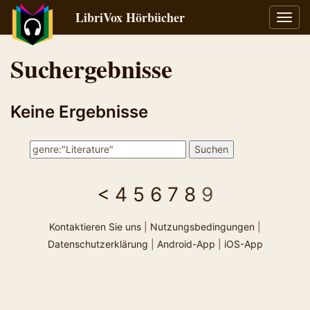
LibriVox Hörbücher
Navig
umsch
Suchergebnisse
Keine Ergebnisse
<
4
5
6
7
8
9
Kontaktieren Sie uns
|
Nutzungsbedingungen
|
Datenschutzerklärung
|
Android-App
|
iOS-App