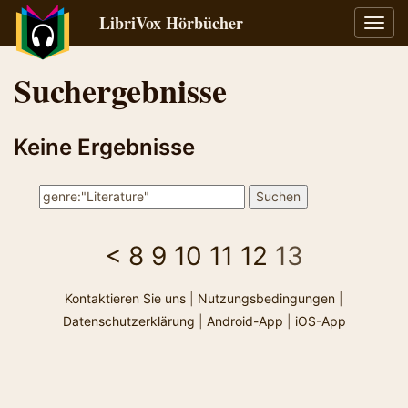
LibriVox Hörbücher
Navig
umsch
Suchergebnisse
Keine Ergebnisse
<
8
9
10
11
12
13
Kontaktieren Sie uns
|
Nutzungsbedingungen
|
Datenschutzerklärung
|
Android-App
|
iOS-App