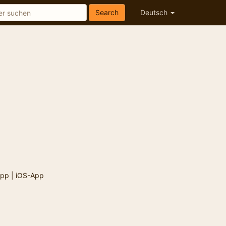
Search
Deutsch
App
|
iOS-App