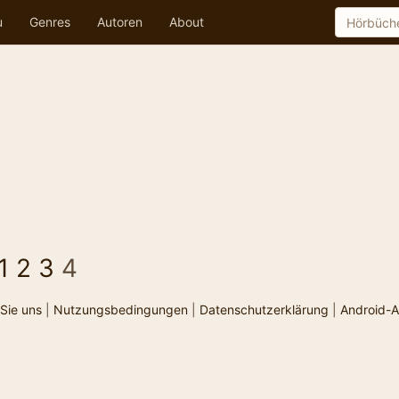
u
Genres
Autoren
About
1
2
3
4
Sie uns
|
Nutzungsbedingungen
|
Datenschutzerklärung
|
Android-