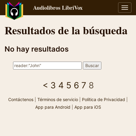
Audiolibros LibriVox
Alter
naveg
Resultados de la búsqueda
No hay resultados
<
3
4
5
6
7
8
Contáctenos
|
Términos de servicio
|
Política de Privacidad
|
App para Android
|
App para iOS