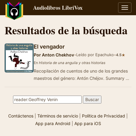
Audiolibros LibriVox
Alter
naveg
Resultados de la búsqueda
El vengador
Por
Anton Chekhov
•
Leído por Epachuko
•
★
4.5
En
Historia de una anguila y otras historias
Recopilación de cuentos de uno de los grandes
maestros del género: Antón Chéjov. Summary by
Epachuko
Contáctenos
|
Términos de servicio
|
Política de Privacidad
|
App para Android
|
App para iOS