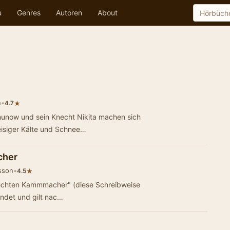
u
Genres
Autoren
About
n
•
★
4.7
hunow und sein Knecht Nikita machen sich
isiger Kälte und Schnee…
cher
sson
•
★
4.5
gerechten Kammmacher" (diese Schreibweise
ndet und gilt nac…