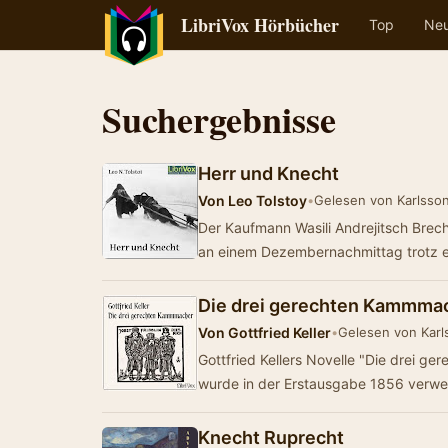
LibriVox Hörbücher
Top
Ne
Suchergebnisse
Herr und Knecht
Von
Leo Tolstoy
•
Gelesen von Karlsso
Der Kaufmann Wasili Andrejitsch Brec
an einem Dezembernachmittag trotz e
Die drei gerechten Kammma
Von
Gottfried Keller
•
Gelesen von Karl
Gottfried Kellers Novelle "Die drei 
wurde in der Erstausgabe 1856 verwe
Knecht Ruprecht