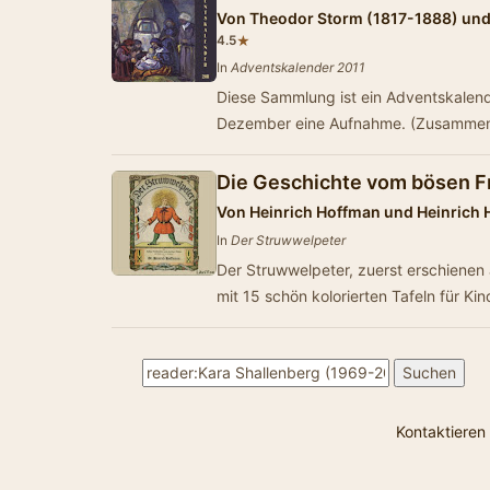
Von
Theodor Storm (1817-1888) un
★
4.5
In
Adventskalender 2011
Diese Sammlung ist ein Adventskalende
Dezember eine Aufnahme. (Zusammenf
Die Geschichte vom bösen F
Von
Heinrich Hoffman und Heinrich
In
Der Struwwelpeter
Der Struwwelpeter, zuerst erschienen a
mit 15 schön kolorierten Tafeln für Ki
Kontaktieren 