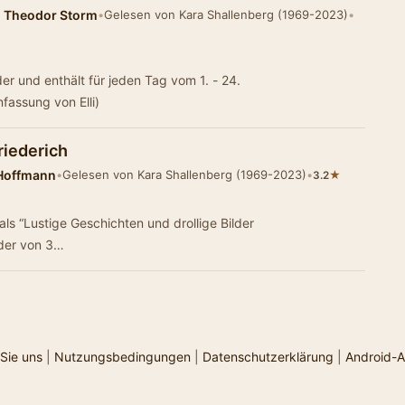
d Theodor Storm
•
Gelesen von Kara Shallenberg (1969-2023)
•
r und enthält für jeden Tag vom 1. - 24.
assung von Elli)
riederich
 Hoffmann
•
Gelesen von Kara Shallenberg (1969-2023)
•
★
3.2
ls “Lustige Geschichten und drollige Bilder
nder von 3…
Sie uns
|
Nutzungsbedingungen
|
Datenschutzerklärung
|
Android-