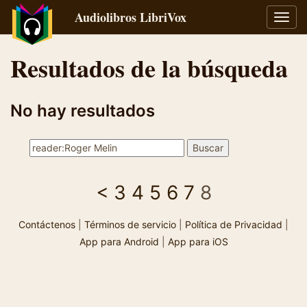
Audiolibros LibriVox
Alter
naveg
Resultados de la búsqueda
No hay resultados
<
3
4
5
6
7
8
Contáctenos
|
Términos de servicio
|
Política de Privacidad
|
App para Android
|
App para iOS