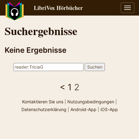
LibriVox Hörbücher
Navig
umsch
Suchergebnisse
Keine Ergebnisse
<
1
2
Kontaktieren Sie uns
|
Nutzungsbedingungen
|
Datenschutzerklärung
|
Android-App
|
iOS-App