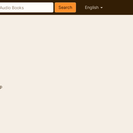
Search
English
p