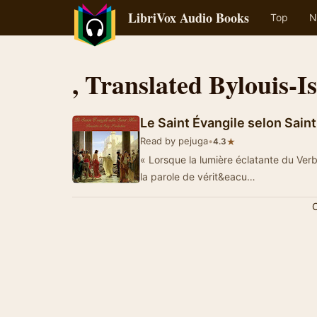
LibriVox Audio Books
Top
N
, Translated Bylouis-
Le Saint Évangile selon Sain
Read by pejuga
•
★
4.3
« Lorsque la lumière éclatante du Verb
la parole de vérit&eacu…
C