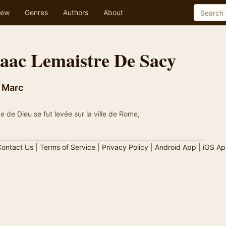
ew
Genres
Authors
About
Isaac Lemaistre De Sacy
t Marc
e de Dieu se fut levée sur la ville de Rome,
ontact Us
|
Terms of Service
|
Privacy Policy
|
Android App
|
iOS Ap