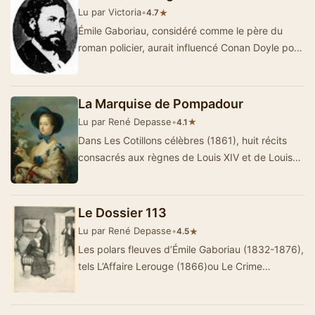
Lu par Victoria
•
★
4.7
Émile Gaboriau, considéré comme le père du
roman policier, aurait influencé Conan Doyle pour
la cré…
La Marquise de Pompadour
Lu par René Depasse
•
★
4.1
Dans Les Cotillons célèbres (1861), huit récits
consacrés aux règnes de Louis XIV et de Louis
XV, voisi…
Le Dossier 113
Lu par René Depasse
•
★
4.5
Les polars fleuves d’Émile Gaboriau (1832-1876),
tels L’Affaire Lerouge (1866)ou Le Crime
d’Orcival (1867) eurent un très gran…