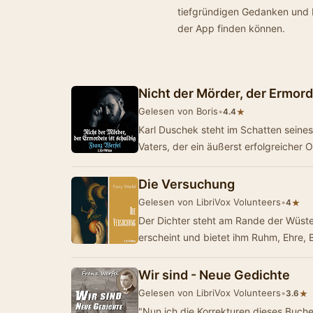
tiefgründigen Gedanken und E
der App finden können.
Nicht der Mörder, der Ermord
Gelesen von Boris
•
★
4.4
Karl Duschek steht im Schatten seines
Vaters, der ein äußerst erfolgreicher 
Die Versuchung
Gelesen von LibriVox Volunteers
•
★
4
Der Dichter steht am Rande der Wüste
erscheint und bietet ihm Ruhm, Ehre,
Wir sind - Neue Gedichte
Gelesen von LibriVox Volunteers
•
★
3.6
"Nun ich die Korrekturen dieses Buche