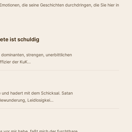
motionen, die seine Geschichten durchdringen, die Sie hier in
ete ist schuldig
 dominanten, strengen, unerbittlichen
Offizier der KuK…
 und hadert mit dem Schicksal. Satan
 Bewunderung, Leidlosigkei…
s vor mir habe, faßt mich der furchtbare